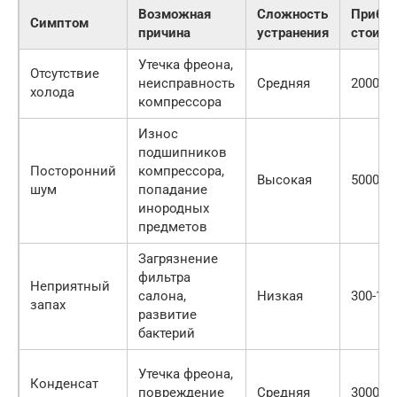
Возможная
Сложность
Прибли
Симптом
причина
устранения
стоимо
Утечка фреона,
Отсутствие
неисправность
Средняя
2000-1
холода
компрессора
Износ
подшипников
Посторонний
компрессора,
Высокая
5000-1
шум
попадание
инородных
предметов
Загрязнение
фильтра
Неприятный
салона,
Низкая
300-10
запах
развитие
бактерий
Утечка фреона,
Конденсат
повреждение
Средняя
3000-1