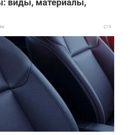
: виды, материалы,
ва
0