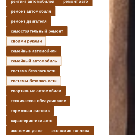
рейтинг автомобилей
ремонт авто
ремонт автомобиля
ремонт двигателя
самостоятельный ремонт
своими руками
семейные автомобили
ешний вид
семейный автомобиль
система безопасности
естижный,
ассический
системы безопасности
спортивные автомобили
техническое обслуживание
временный,
тормозная система
ильный
характеристики авто
экономия денег
экономия топлива