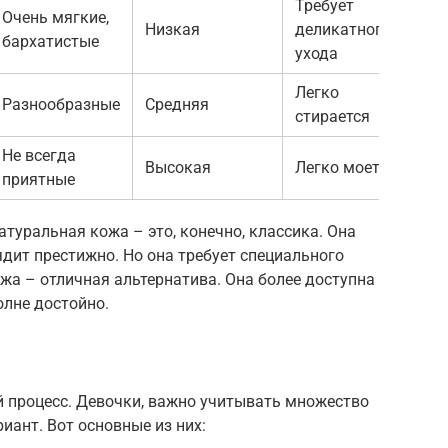
Требует
Очень мягкие,
Ро
Низкая
деликатного
бархатистые
пр
ухода
Легко
Яр
Разнообразные
Средняя
стирается
кр
Не всегда
Пр
Высокая
Легко моется
приятные
фу
атуральная кожа – это, конечно, классика. Она
ядит престижно. Но она требует специального
ожа – отличная альтернатива. Она более доступна
олне достойно.
 процесс. Девочки, важно учитывать множество
иант. Вот основные из них: