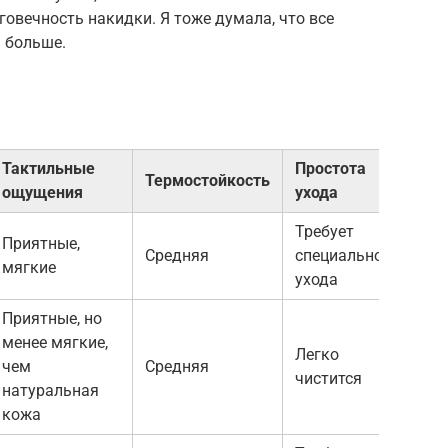
говечность накидки. Я тоже думала, что все
 больше.
Тактильные
Простота
Термостойкость
Вн
ощущения
ухода
Требует
Приятные,
Пр
Средняя
специального
мягкие
кл
ухода
Приятные, но
менее мягкие,
Легко
Со
чем
Средняя
чистится
ст
натуральная
кожа