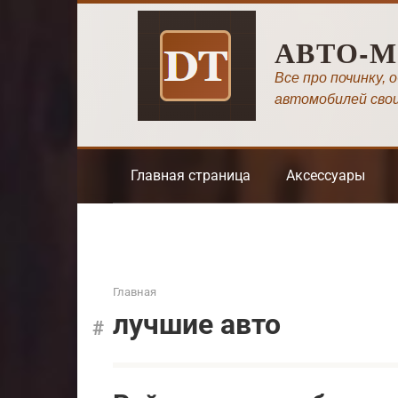
Перейти
к
АВТО-
контенту
Все про починку, 
автомобилей сво
Главная страница
Аксессуары
Главная
лучшие авто