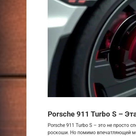
Porsche 911 Turbo S – Э
Porsche 911 Turbo S – это не просто 
роскоши. Но помимо впечатляющей мо