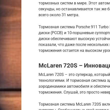
тормозных систем в мире. Этот автомо
секунды, но останавливается так же б
всего около 31 метра.
Тормозная система Porsche 911 Turbo
диски (PCCB) и 10-поршневые суппорт
диски обеспечивают высокую устойчив
показали, что даже после нескольки
торможения остается на высоком уро
McLaren 720S – Инновац
McLaren 720S – это суперкар, котор
технологиями. И тормозная система з
аэродинамики автомобиля и обеспеч
торможения. Слушай, это просто неве
Тормозная система McLaren 720S вклю