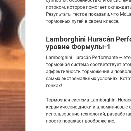
суппорты. Особенностью этой систем
потоком, которое помогает охлаждат
Результаты тестов показали, что McL
тормозных путей в своем классе.
Lamborghini Huracán Per
уровне Формулы-1
Lamborghini Huracán Performante – эт
тормозная система соответствует это
эффективность торможения и позвол
самых экстремальных условиях. Кстати
гонках!
Тормозная система Lamborghini Huracá
керамические диски и алюминиевые с
использование технологий, разработ
просто поражает воображение.