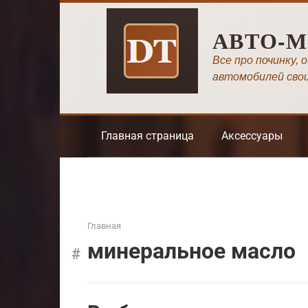
Перейти
к
АВТО-
контенту
Все про починку, 
автомобилей сво
Главная страница
Аксессуары
Главная
минеральное масло