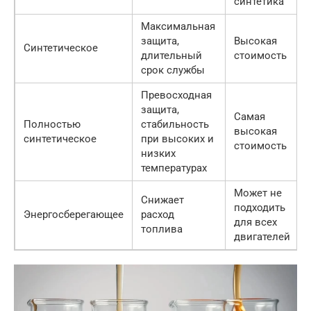
синтетика
Максимальная
защита,
Высокая
Синтетическое
длительный
стоимость
срок службы
Превосходная
защита,
Самая
Полностью
стабильность
высокая
синтетическое
при высоких и
стоимость
низких
температурах
Может не
Снижает
подходить
Энергосберегающее
расход
для всех
топлива
двигателей