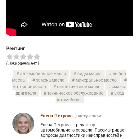
Рейтинг
( Пока оценок нет )
автомобильное масло
виды масел
выбор
масла
замена масла
минеральное масло
моторное масло
синтетическое масло
смазка
двигателя
техническое обслуживание
уход
автомобиль
Елена Петрова
/ автор статьи
Елена Петрова — редактор
автомобильного раздела. Рассматривает
вопросы диагностики неисправностей и