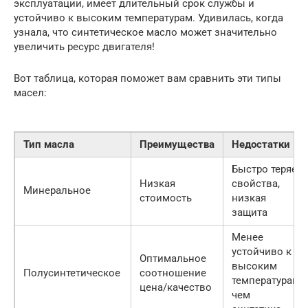
эксплуатации, имеет длительный срок службы и
устойчиво к высоким температурам. Удивилась, когда
узнала, что синтетическое масло может значительно
увеличить ресурс двигателя!
Вот таблица, которая поможет вам сравнить эти типы
масел:
Тип масла
Преимущества
Недостатки
Быстро теряет
Низкая
свойства,
Минеральное
стоимость
низкая
защита
Менее
устойчиво к
Оптимальное
высоким
Полусинтетическое
соотношение
температурам,
цена/качество
чем