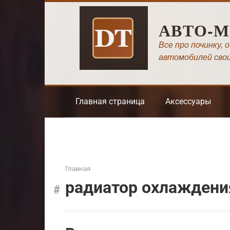
Перейти
к
АВТО-
контенту
Все про починку, 
автомобилей сво
Главная страница
Аксессуары
Главная
радиатор охлаждени