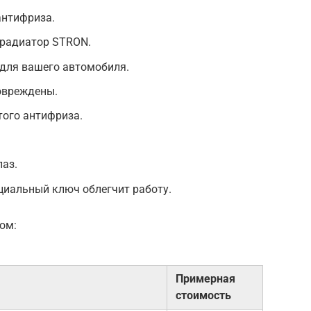
антифриза.
 радиатор STRON.
для вашего автомобиля.
овреждены.
того антифриза.
аз.
циальный ключ облегчит работу.
ом:
Примерная
стоимость