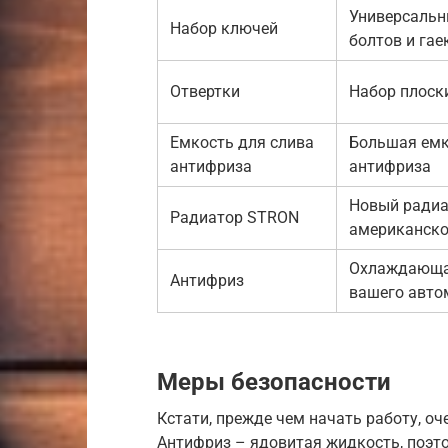
Универсальн
Набор ключей
болтов и гае
Отвертки
Набор плоск
Емкость для слива
Большая емк
антифриза
антифриза
Новый радиа
Радиатор STRON
американско
Охлаждающая
Антифриз
вашего авто
Меры безопасности
Кстати, прежде чем начать работу, о
Антифриз – ядовитая жидкость, поэто