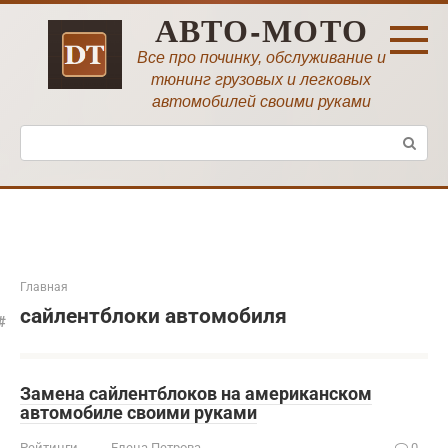
Перейти
АВТО-МОТО
к
контенту
Все про починку, обслуживание и
тюнинг грузовых и легковых
автомобилей своими руками
Поиск:
Главная
сайлентблоки автомобиля
Замена сайлентблоков на американском
автомобиле своими руками
Рейтинги
Елена Петрова
0