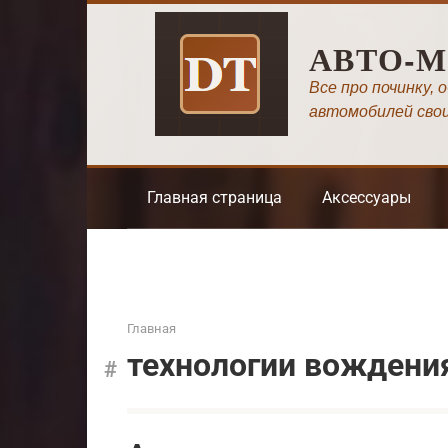
Перейти
к
АВТО-
контенту
Все про починку, 
автомобилей сво
Главная страница
Аксессуары
Главная
технологии вождени