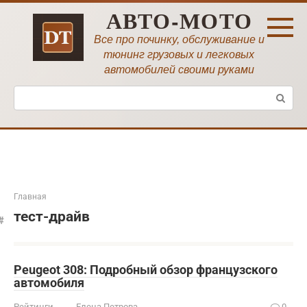
Перейти
АВТО-МОТО
к
контенту
Все про починку, обслуживание и
тюнинг грузовых и легковых
автомобилей своими руками
Поиск:
Главная
тест-драйв
Peugeot 308: Подробный обзор французского
автомобиля
Рейтинги
Елена Петрова
0