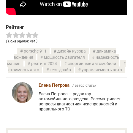
Рейтинг
( Пока оценок нет )
porsche 911
дизайн кузова
динамика
вождения
мощность двигателя
надежность
машин
рейтинг 2024
спортивные автомобили
стоимость авто
тест-драйв
управляемость авто
Елена Петрова
/ автор статьи
Елена Петрова — редактор
автомобильного раздела. Рассматривает
вопросы диагностики неисправностей и
правильного ТО.