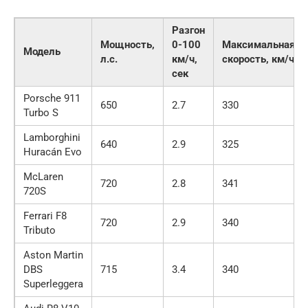
Разгон
Мощность,
0-100
Максимальная
Модель
л.с.
км/ч,
скорость, км/ч
сек
Porsche 911
650
2.7
330
Turbo S
Lamborghini
640
2.9
325
Huracán Evo
McLaren
720
2.8
341
720S
Ferrari F8
720
2.9
340
Tributo
Aston Martin
DBS
715
3.4
340
Superleggera