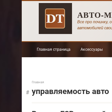
Перейти
к
АВТО-
контенту
Все про починку, 
автомобилей сво
Главная страница
Аксессуары
Главная
управляемость авто