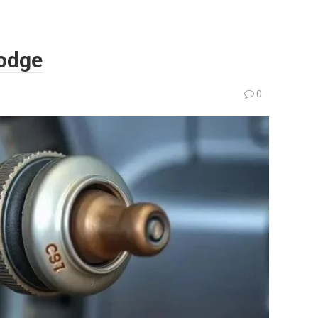
odge
0