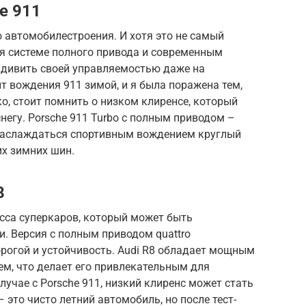
e 911
о автомобилестроения. И хотя это не самый
я системе полного привода и современным
 удивить своей управляемостью даже на
т вождения 911 зимой, и я была поражена тем,
ко, стоит помнить о низком клиренсе, который
негу. Porsche 911 Turbo с полным приводом –
т наслаждаться спортивным вождением круглый
их зимних шин.
8
асса суперкаров, который может быть
. Версия с полным приводом quattro
орогой и устойчивость. Audi R8 обладает мощным
м, что делает его привлекательным для
случае с Porsche 911, низкий клиренс может стать
 это чисто летний автомобиль, но после тест-