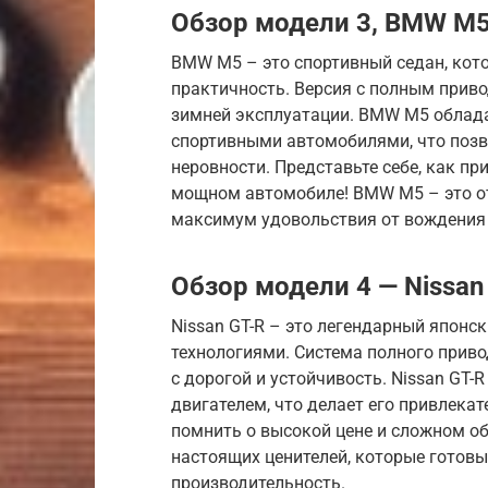
Обзор модели 3, BMW M
BMW M5 – это спортивный седан, кото
практичность. Версия с полным приво
зимней эксплуатации. BMW M5 облада
спортивными автомобилями, что позв
неровности. Представьте себе, как пр
мощном автомобиле! BMW M5 – это от
максимум удовольствия от вождения 
Обзор модели 4 — Nissan
Nissan GT-R – это легендарный японс
технологиями. Система полного приво
с дорогой и устойчивость. Nissan GT
двигателем, что делает его привлека
помнить о высокой цене и сложном об
настоящих ценителей, которые готовы
производительность.