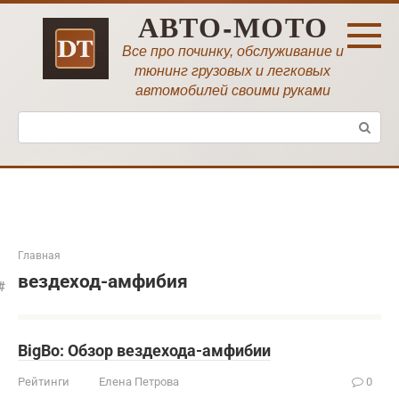
Перейти
АВТО-МОТО
к
контенту
Все про починку, обслуживание и
тюнинг грузовых и легковых
автомобилей своими руками
Поиск:
Главная
вездеход-амфибия
BigBo: Обзор вездехода-амфибии
Рейтинги
Елена Петрова
0