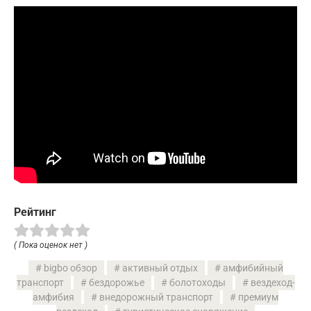
Рейтинг
( Пока оценок нет )
bigbo обзор
активный отдых
амфибийный
транспорт
бездорожье
болотоходы
вездеход-
амфибия
внедорожный транспорт
премиум