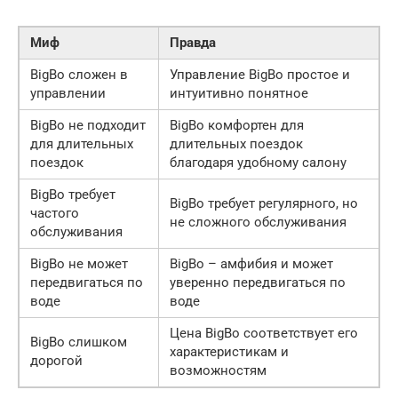
Миф
Правда
BigBo сложен в
Управление BigBo простое и
управлении
интуитивно понятное
BigBo не подходит
BigBo комфортен для
для длительных
длительных поездок
поездок
благодаря удобному салону
BigBo требует
BigBo требует регулярного, но
частого
не сложного обслуживания
обслуживания
BigBo не может
BigBo – амфибия и может
передвигаться по
уверенно передвигаться по
воде
воде
Цена BigBo соответствует его
BigBo слишком
характеристикам и
дорогой
возможностям