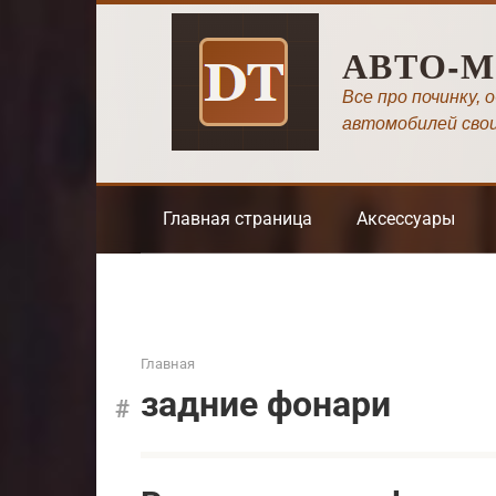
Перейти
к
АВТО-
контенту
Все про починку, 
автомобилей сво
Главная страница
Аксессуары
Главная
задние фонари