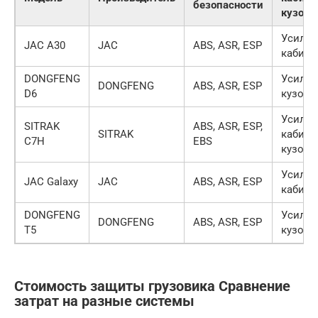
безопасности
кузова
Усилен
JAC A30
JAC
ABS, ASR, ESP
кабина
DONGFENG
Усиле
DONGFENG
ABS, ASR, ESP
D6
кузов
Усилен
SITRAK
ABS, ASR, ESP,
SITRAK
кабина
C7H
EBS
кузов
Усилен
JAC Galaxy
JAC
ABS, ASR, ESP
кабина
DONGFENG
Усиле
DONGFENG
ABS, ASR, ESP
T5
кузов
Стоимость защиты грузовика Сравнение
затрат на разные системы