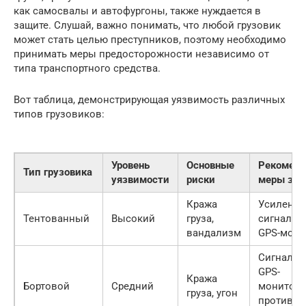
как самосвалы и автофургоны, также нуждается в
защите. Слушай, важно понимать, что любой грузовик
может стать целью преступников, поэтому необходимо
принимать меры предосторожности независимо от
типа транспортного средства.
Вот таблица, демонстрирующая уязвимость различных
типов грузовиков:
Уровень
Основные
Рекомен
Тип грузовика
уязвимости
риски
меры за
Кража
Усиленны
Тентованный
Высокий
груза,
сигнализ
вандализм
GPS-мони
Сигнализ
GPS-
Кража
Бортовой
Средний
монитори
груза, угон
противоу