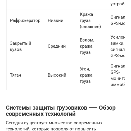
устройст
Кража
Сигнализ
Рефрижератор
Низкий
груза
GPS-мони
(сложнее)
Усиленн
Взлом,
Закрытый
замки,
Средний
кража
кузов
сигнализ
груза
GPS-мони
Сигнализ
Угон,
GPS-
Тягач
Высокий
кража
монитори
груза
иммобил
Системы защиты грузовиков ⸺ Обзор
современных технологий
Сегодня существует множество современных
технологий, которые позволяют повысить