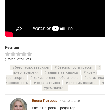
Рейтинг
( Пока оценок нет )
безопасность грузов
безопасность трассы
грузоперевозки
защита автопарка
кражи
транспорта
криминогенная обстановка
логистика
безопасность
охрана грузов
системы защиты
туркменистан
Елена Петрова
/ автор статьи
Елена Петрова — редактор