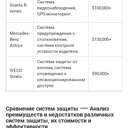
Система
Scania R-
видеонаблюдения,
$100,000+
series
GPS-мониторинг.
Система
Mercedes-
предупреждения о
Benz
столкновении,
$130,000+
Actros
система контроля
усталости водителя.
Система защиты от
взлома, система
IVECO
оповещения о
$90,000+
Stralis
несанкционированном
доступе.
Сравнение систем защиты ⸺ Анализ
преимуществ и недостатков различных
систем защиты, их стоимости и
эффективности