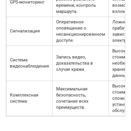
GPS-мониторинг
времени, контроль
возможн
маршрута.
взлома.
Оперативное
Ложные
оповещение о
срабаты
Сигнализация
несанкционированном
зависим
доступе.
электроп
Высокая
Запись видео,
стоимост
Система
доказательства в
необход
видеонаблюдения
случае кражи.
хранени
данных.
Высокая
Максимальная
стоимост
Комплексная
безопасность,
сложнос
система
сочетание всех
установк
преимуществ.
обслужи