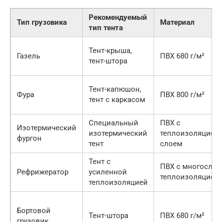
Рекомендуемый
Тип грузовика
Материал
тип тента
Тент-крыша,
Газель
ПВХ 680 г/м²
тент-штора
Тент-капюшон,
Фура
ПВХ 800 г/м²
тент с каркасом
Специальный
ПВХ с
Изотермический
изотермический
теплоизоляцио
фургон
тент
слоем
Тент с
ПВХ с многосло
Рефрижератор
усиленной
теплоизоляцией
теплоизоляцией
Бортовой
Тент-штора
ПВХ 680 г/м²
грузовик