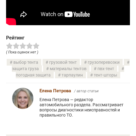
Рейтинг
( Пока оценок нет )
выбор тента
грузовой тент
грузоперевозки
защита груза
материалы тентов
пвх-тент
погодная защита
тарпаулин
тент-шторы
Елена Петрова
/ автор статьи
Елена Петрова — редактор
автомобильного раздела. Рассматривает
вопросы диагностики неисправностей и
правильного ТО.