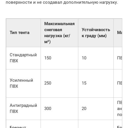
поверхности и не создавал дополнительную нагрузку.
Максимальная
снеговая
Устойчивость
Тип тента
Мате
нагрузка (кг/
к граду (мм)
м²)
Стандартный
150
10
ПВХ 6
ПВХ
Усиленный
250
15
ПВХ 8
ПВХ
ПВХ 9
Антиградный
300
20
анти
ПВХ
покр
Брезент
Брез