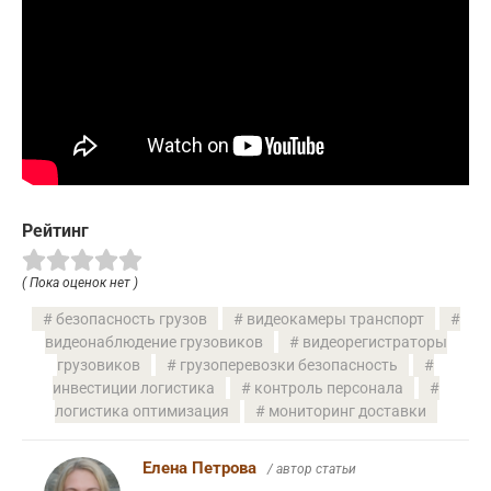
Рейтинг
( Пока оценок нет )
безопасность грузов
видеокамеры транспорт
видеонаблюдение грузовиков
видеорегистраторы
грузовиков
грузоперевозки безопасность
инвестиции логистика
контроль персонала
логистика оптимизация
мониторинг доставки
Елена Петрова
/ автор статьи