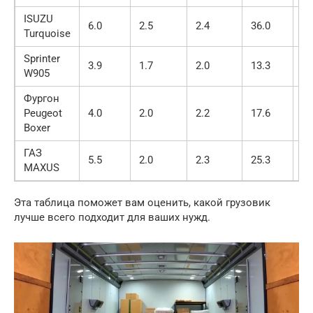
ISUZU
6.0
2.5
2.4
36.0
50
Turquoise
Sprinter
3.9
1.7
2.0
13.3
35
W905
Фургон
Peugeot
4.0
2.0
2.2
17.6
33
Boxer
ГАЗ
5.5
2.0
2.3
25.3
20
MAXUS
Эта таблица поможет вам оценить, какой грузовик
лучше всего подходит для ваших нужд.