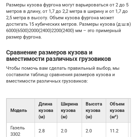
Размеры кузова фургона могут варьироваться от 2 до 5
метров в длину, от 1,7 до 2,2 метра в ширину и от 1,7 до
2,5 метра в высоту. Объем кузова фургона может
достигать 15 кубических метров. Размеры кузова (д:ш:в)
6000(6500)2000(2400)2200(2400) мм – это примерный
размер фургона.
Сравнение размеров кузова и
вместимости различных грузовиков
Чтобы помочь вам сделать правильный выбор, мы
составили таблицу сравнения размеров кузова и
вместимости различных грузовиков:
Длина
Ширина
Высота
Объем
Г
Модель
кузова
кузова
кузова
кузова
(к
(м)
(м)
(м)
(м³)
Газель
2.8
2.0
2.0
11.2
15
3302