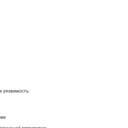
х уязвимость:
ове