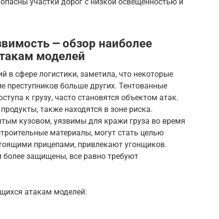
пасны участки дорог с низкой освещенностью и
звимость ౼ обзор наиболее
атакам моделей
й в сфере логистики, заметила, что некоторые
е преступников больше других. Тентованные
оступа к грузу, часто становятся объектом атак.
родукты, также находятся в зоне риска.
ытым кузовом, уязвимы для кражи груза во время
строительные материалы, могут стать целью
остоящими прицепами, привлекают угонщиков.
и более защищены, все равно требуют
ющихся атакам моделей: