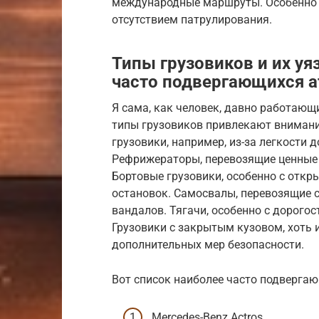
международные маршруты. Особенно о
отсутствием патрулирования.
Типы грузовиков и их уя
часто подвергающихся 
Я сама, как человек, давно работающи
типы грузовиков привлекают внимани
грузовики, например, из-за легкости д
Рефрижераторы, перевозящие ценные п
Бортовые грузовики, особенно с откр
остановок. Самосвалы, перевозящие 
вандалов. Тягачи, особенно с дорог
Грузовики с закрытым кузовом, хоть 
дополнительных мер безопасности.
Вот список наиболее часто подверга
Mercedes-Benz Actros