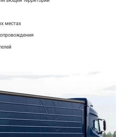
легающей территории
ых местах
 сопровождения
телей