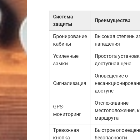
Система
Преимущества
защиты
Бронирование
Высокая степень з
кабины
нападения
Усиленные
Простота установк
замки
доступная цена
Оповещение о
Сигнализация
несанкционирован
доступе
Отслеживание
GPS-
местоположения, 
мониторинг
маршрута
Тревожная
Быстрое оповещен
кнопка
безопасности