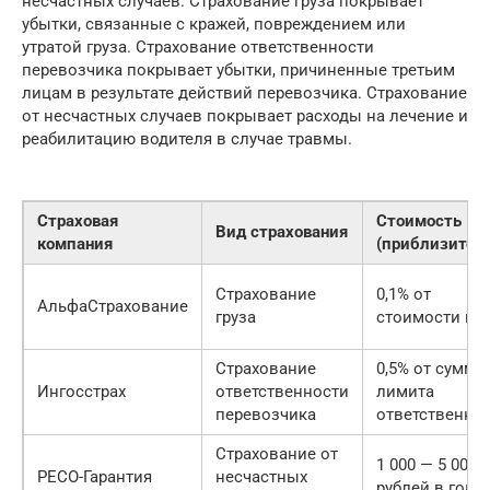
несчастных случаев. Страхование груза покрывает
убытки, связанные с кражей, повреждением или
утратой груза. Страхование ответственности
перевозчика покрывает убытки, причиненные третьим
лицам в результате действий перевозчика. Страхование
от несчастных случаев покрывает расходы на лечение и
реабилитацию водителя в случае травмы.
Страховая
Стоимость
Вид страхования
компания
(приблизитель
Страхование
0,1% от
АльфаСтрахование
груза
стоимости гру
Страхование
0,5% от суммы
Ингосстрах
ответственности
лимита
перевозчика
ответственно
Страхование от
1 000 — 5 000
РЕСО-Гарантия
несчастных
рублей в год