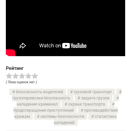
Рейтинг
( Пока оценок нет )
безопасность водителей
грузовой транспорт
грузоперевозки безопасность
защита грузов
нападения криминал
охрана транспорта
предотвращение преступлений
противодействие
кражам
системы безопасности
статистика
нападений