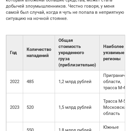
который вложены большие средства, может стать
добычей злоумышленников. Честно говоря, у меня
самой был случай, когда я чуть не попала в неприятную
ситуацию на ночной стоянке.
Общая
стоимость
Наиболее
Количество
Год
украденного
уязвимые
нападений
груза
регионы
(приблизительно)
Приграничн
2022
485
1,2 млрд рублей
области,
трасса М-4
Трасса М-5,
2023
520
1,5 млрд рублей
Московская
область
Южные
550
1,8 млрд рублей