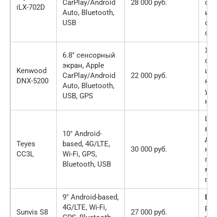
CarPlay/Android
28 000 руб.
отл
iLX-702D
Auto, Bluetooth,
инт
USB
со
см
Хо
6.8″ сенсорный
со
экран, Apple
Kenwood
це
CarPlay/Android
22 000 руб.
DNX-5200
кач
Auto, Bluetooth,
удо
USB, GPS
нав
Ши
во
10″ Android-
дл
Teyes
based, 4G/LTE,
30 000 руб.
нас
CC3L
Wi-Fi, GPS,
по
Bluetooth, USB
мн
пр
9″ Android-based,
Бы
4G/LTE, Wi-Fi,
раб
Sunvis S8
27 000 руб.