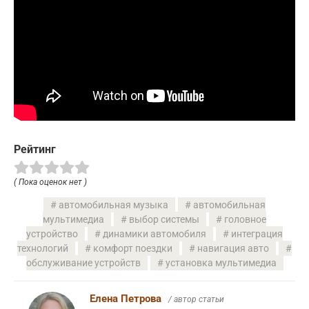
Рейтинг
( Пока оценок нет )
автомобильная музыка
автомобильная
мультимедиа
выбор системы
головное
устройство
динамики автомобиля
интеграция
технологий
комфорт поездки
навигация авто
обслуживание устройств
установка мультимедиа
Елена Петрова
/ автор статьи