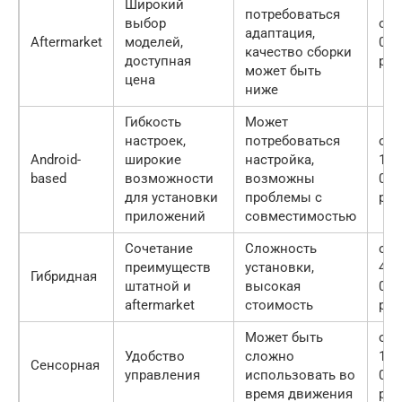
Широкий
потребоваться
выбор
от 
адаптация,
Aftermarket
моделей,
000
качество сборки
доступная
руб
может быть
цена
ниже
Гибкость
Может
настроек,
потребоваться
от
Android-
широкие
настройка,
15
based
возможности
возможны
000
для установки
проблемы с
руб
приложений
совместимостью
Сочетание
Сложность
от
преимуществ
установки,
40
Гибридная
штатной и
высокая
000
aftermarket
стоимость
руб
Может быть
от
Удобство
сложно
10
Сенсорная
управления
использовать во
000
время движения
руб