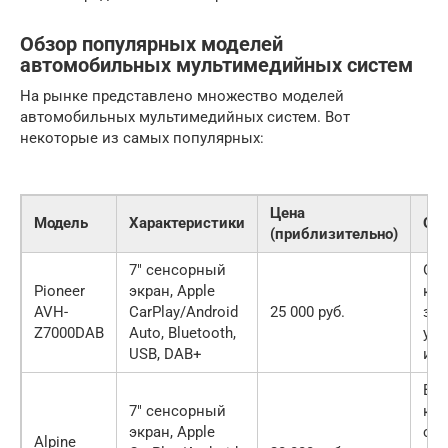
Обзор популярных моделей
автомобильных мультимедийных систем
На рынке представлено множество моделей
автомобильных мультимедийных систем. Вот
некоторые из самых популярных:
Цена
Модель
Характеристики
От
(приблизительно)
7″ сенсорный
От
Pioneer
экран, Apple
кач
AVH-
CarPlay/Android
25 000 руб.
зву
Z7000DAB
Auto, Bluetooth,
уд
USB, DAB+
ин
Вы
7″ сенсорный
кач
экран, Apple
сбо
Alpine