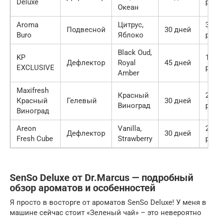
Deluxe
руб
Океан
Aroma
Цитрус,
300
Подвесной
30 дней
Buro
Яблоко
руб
Black Oud,
KP
150
Дефлектор
Royal
45 дней
EXCLUSIVE
руб
Amber
Maxifresh
Красный
200
Красный
Гелевый
30 дней
Виноград
руб
Виноград
Areon
Vanilla,
250
Дефлектор
30 дней
Fresh Cube
Strawberry
руб
SenSo Deluxe от Dr.Marcus — подробный
обзор ароматов и особенностей
Я просто в восторге от ароматов SenSo Deluxe! У меня в
машине сейчас стоит «Зеленый чай» – это невероятно