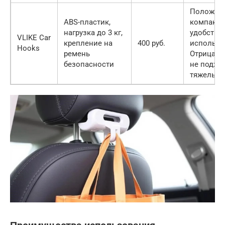
Положите
ABS-пластик,
компактн
нагрузка до 3 кг,
удобство
VLIKE Car
крепление на
400 руб.
использо
Hooks
ремень
Отрицате
безопасности
не подхо
тяжелых 