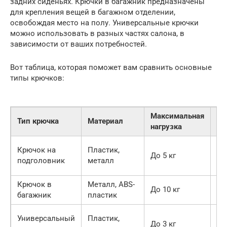
задних сиденьях. Крючки в багажник предназначены
для крепления вещей в багажном отделении,
освобождая место на полу. Универсальные крючки
можно использовать в разных частях салона, в
зависимости от ваших потребностей.
Вот таблица, которая поможет вам сравнить основные
типы крючков:
Максимальная
Тип крючка
Материал
Кр
нагрузка
На
Крючок на
Пластик,
До 5 кг
по
подголовник
металл
си
Крючок в
Металл, ABS-
На
До 10 кг
багажник
пластик
ба
На
Универсальный
Пластик,
До 3 кг
ра