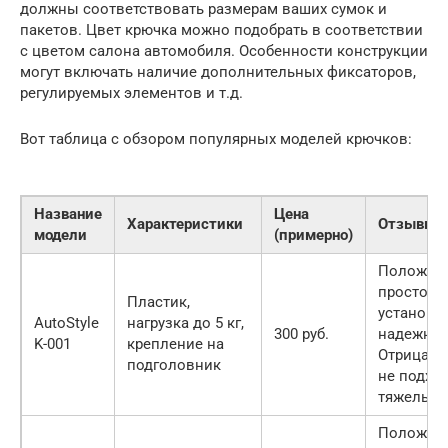
должны соответствовать размерам ваших сумок и
пакетов. Цвет крючка можно подобрать в соответствии
с цветом салона автомобиля. Особенности конструкции
могут включать наличие дополнительных фиксаторов,
регулируемых элементов и т.д.
Вот таблица с обзором популярных моделей крючков:
Название
Цена
Характеристики
Отзывы
модели
(примерно)
Положите
простота
Пластик,
установки
AutoStyle
нагрузка до 5 кг,
300 руб.
надежнос
K-001
крепление на
Отрицате
подголовник
не подхо
тяжелых 
Положите