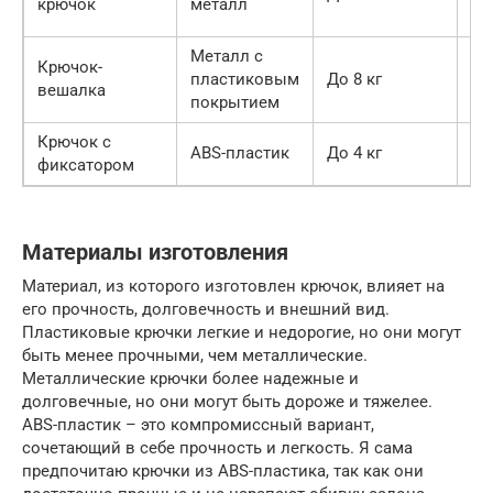
крючок
металл
по
Металл с
Крючок-
На
пластиковым
До 8 кг
вешалка
си
покрытием
Крючок с
На
ABS-пластик
До 4 кг
фиксатором
бе
Материалы изготовления
Материал, из которого изготовлен крючок, влияет на
его прочность, долговечность и внешний вид.
Пластиковые крючки легкие и недорогие, но они могут
быть менее прочными, чем металлические.
Металлические крючки более надежные и
долговечные, но они могут быть дороже и тяжелее.
ABS-пластик – это компромиссный вариант,
сочетающий в себе прочность и легкость. Я сама
предпочитаю крючки из ABS-пластика, так как они