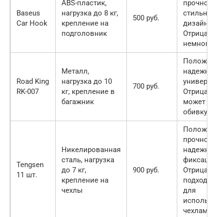
ABS-пластик,
прочност
Baseus
нагрузка до 8 кг,
стильны
500 руб.
Car Hook
крепление на
дизайн.
подголовник
Отрицате
немного 
Положите
Металл,
надежнос
Road King
нагрузка до 10
универса
700 руб.
RK-007
кг, крепление в
Отрицате
багажник
может ца
обивку.
Положите
прочност
Никелированная
надежная
сталь, нагрузка
фиксация
Tengsen
до 7 кг,
900 руб.
Отрицате
11 шт.
крепление на
подходит
чехлы
для
использо
чехлами.