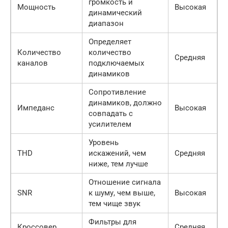
громкость и
Мощность
Высокая
динамический
диапазон
Определяет
Количество
количество
Средняя
каналов
подключаемых
динамиков
Сопротивление
динамиков, должно
Импеданс
Высокая
совпадать с
усилителем
Уровень
THD
искажений, чем
Средняя
ниже, тем лучше
Отношение сигнала
SNR
к шуму, чем выше,
Высокая
тем чище звук
Фильтры для
Кроссовер
Средняя