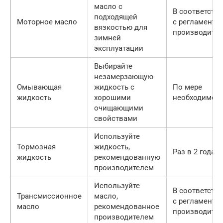
масло с
В соответств
подходящей
Моторное масло
с регламенто
вязкостью для
производител
зимней
эксплуатации
Выбирайте
незамерзающую
Омывающая
жидкость с
По мере
жидкость
хорошими
необходимос
очищающими
свойствами
Используйте
Тормозная
жидкость,
Раз в 2 года
жидкость
рекомендованную
производителем
Используйте
В соответств
Трансмиссионное
масло,
с регламенто
масло
рекомендованное
производител
производителем