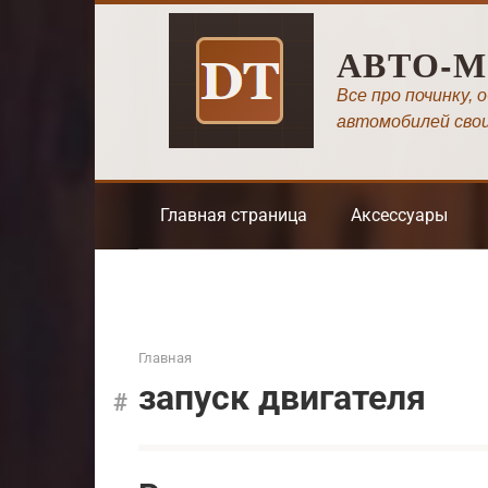
Перейти
к
АВТО-
контенту
Все про починку, 
автомобилей сво
Главная страница
Аксессуары
Главная
запуск двигателя