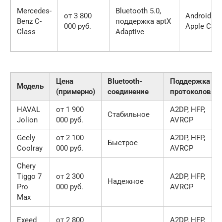
Mercedes-
Bluetooth 5.0,
от 3 800
Android Au
Benz C-
поддержка aptX
000 руб.
Apple CarP
Class
Adaptive
Цена
Bluetooth-
Поддержка
Модель
(примерно)
соединение
протоколов
HAVAL
от 1 900
A2DP, HFP,
Стабильное
Jolion
000 руб.
AVRCP
Geely
от 2 100
A2DP, HFP,
Быстрое
Coolray
000 руб.
AVRCP
Chery
Tiggo 7
от 2 300
A2DP, HFP,
Надежное
Pro
000 руб.
AVRCP
Max
Exeed
от 2 800
A2DP, HFP,