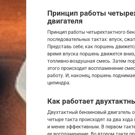
Принцип работы четырех
двигателя
Принцип работы четырехтактного бен
последовательных тактах: впуск, сжат
Представь себе, как поршень движется
время впуска поршень движется вниз,
топливно-воздушная смесь. Затем по
этого происходит воспламенение смес
работу. И, наконец, поршень поднима
цилиндра.
Как работает двухтактн
Двухтактный бензиновый двигатель от
четыре такта происходят за два хода 
и менее эффективным. В первом такт
ее воспламенение. Во втором такте п