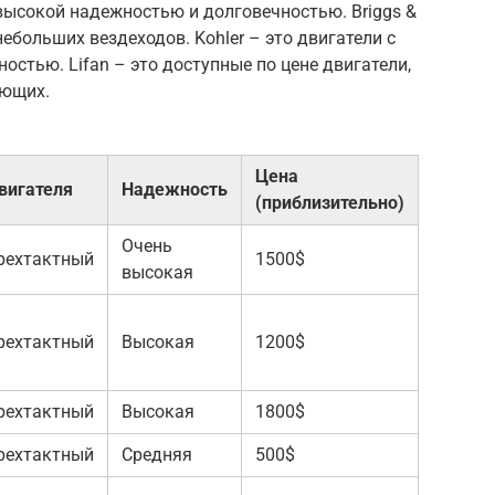
 высокой надежностью и долговечностью. Briggs &
небольших вездеходов. Kohler – это двигатели с
стью. Lifan – это доступные по цене двигатели,
ающих.
Цена
вигателя
Надежность
(приблизительно)
Очень
рехтактный
1500$
высокая
рехтактный
Высокая
1200$
рехтактный
Высокая
1800$
рехтактный
Средняя
500$