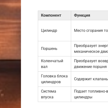
Компонент
Функция
Цилиндр
Место сгорания т
Преобразует энер
Поршень
механическое дви
Коленчатый
Преобразует возв
вал
движение поршня 
Головка блока
Содержит клапаны
цилиндров
Система
Подает топливно-
впуска
цилиндры