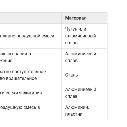
Материал
Чугун или
опливно-воздушной смеси
алюминиевый
сплав
гию сгорания в
Алюминиевый
жение
сплав
ратно-поступательное
Сталь
во вращательное
Алюминиевый
 и свечи зажигания
сплав
воздушную смесь в
Алюминий,
пластик