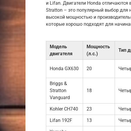
и Lifan. Двигатели Honda отличаются
Stratton – это популярный выбор для 
высокой мощностью и производительно
которые хорошо подходят для начин
Модель
Мощность
Тип д
двигателя
(л.с.)
Honda GX630
20
Четы
Briggs &
Stratton
18
Четы
Vanguard
Kohler CH740
23
Четы
Lifan 192F
13
Четы