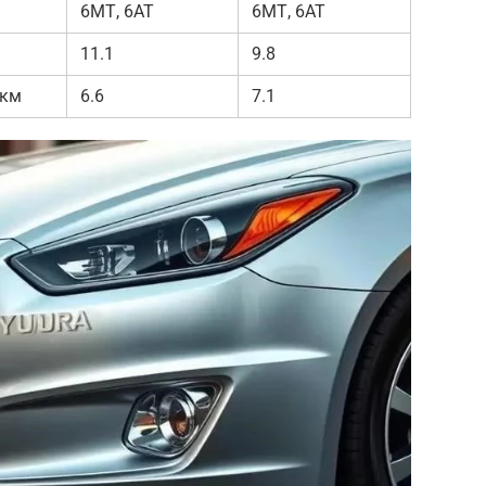
6МТ, 6АТ
6МТ, 6АТ
11.1
9.8
 км
6.6
7.1