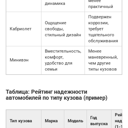
менее
динамика
практичный
Подвержен
Ощущение
коррозии,
Кабриолет
свободы,
требует
стильный дизайн
тщательного
обслуживания
Вместительность,
Менее
комфорт,
маневренный,
Минивэн
удобство для
чем другие
семьи
типы кузовов
Таблица: Рейтинг надежности
автомобилей по типу кузова (пример)
Рейти
Год
Тип кузова
Марка
Модель
надеж
выпуска
(1-10)