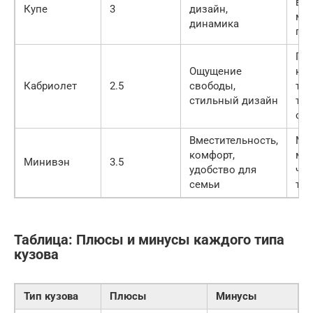
в с
Купе
3
дизайн,
ме
динамика
пр
По
Ощущение
кор
Кабриолет
2.5
свободы,
тре
стильный дизайн
тща
об
Вместительность,
Ме
комфорт,
ма
Минивэн
3.5
удобство для
чем
семьи
тип
Таблица: Плюсы и минусы каждого типа
кузова
Тип кузова
Плюсы
Минусы