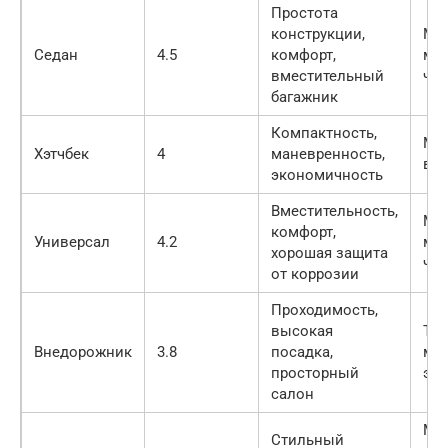
Простота
конструкции,
Ме
Седан
4.5
комфорт,
ма
вместительный
чем
багажник
Компактность,
Ме
Хэтчбек
4
маневренность,
в б
экономичность
Вместительность,
Ме
комфорт,
Универсал
4.2
ма
хорошая защита
чем
от коррозии
Проходимость,
высокая
Тя
Внедорожник
3.8
посадка,
ме
просторный
эк
салон
Ме
Стильный