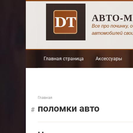
Перейти
к
АВТО-
контенту
Все про починку, 
автомобилей сво
Главная страница
Аксессуары
Главная
поломки авто