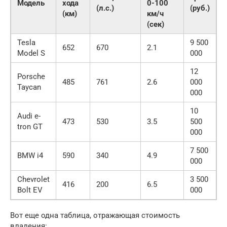
Модель
хода
0-100
(л.с.)
(руб.)
(км)
км/ч
(сек)
Tesla
9 500
652
670
2.1
Model S
000
12
Porsche
485
761
2.6
000
Taycan
000
10
Audi e-
473
530
3.5
500
tron GT
000
7 500
BMW i4
590
340
4.9
000
Chevrolet
3 500
416
200
6.5
Bolt EV
000
Вот еще одна таблица, отражающая стоимость
владения: