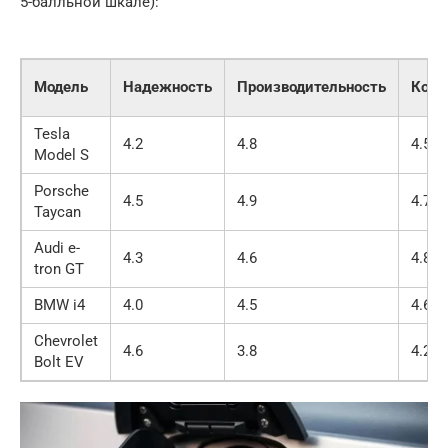
5-балльной шкале):
Модель
Надежность
Производительность
Комф
Tesla
4.2
4.8
4.5
Model S
Porsche
4.5
4.9
4.7
Taycan
Audi e-
4.3
4.6
4.8
tron GT
BMW i4
4.0
4.5
4.6
Chevrolet
4.6
3.8
4.2
Bolt EV