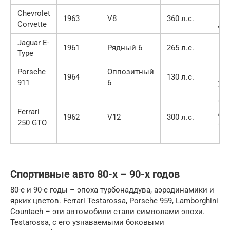
Chevrolet
Ку
1963
V8
360 л.с.
Corvette
ди
Jaguar E-
Эл
1961
Рядный 6
265 л.с.
Type
и 
Porsche
Оппозитный
На
1964
130 л.с.
911
6
уп
Од
Ferrari
до
1962
V12
300 л.с.
250 GTO
ав
ми
Спортивные авто 80-х – 90-х годов
80-е и 90-е годы – эпоха турбонаддува, аэродинамики и
ярких цветов. Ferrari Testarossa, Porsche 959, Lamborghini
Countach – эти автомобили стали символами эпохи.
Testarossa, с его узнаваемыми боковыми