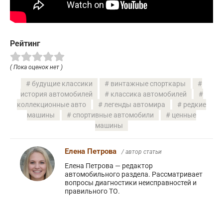
Рейтинг
( Пока оценок нет )
будущие классики
винтажные спорткары
история автомобилей
классика автомобилей
коллекционные авто
легенды автомира
редкие
машины
спортивные автомобили
ценные
машины
Елена Петрова
/ автор статьи
Елена Петрова — редактор
автомобильного раздела. Рассматривает
вопросы диагностики неисправностей и
правильного ТО.