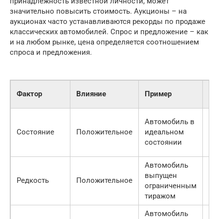
принадлежность известной личности, может
значительно повысить стоимость. Аукционы – на
аукционах часто устанавливаются рекорды по продаже
классических автомобилей. Спрос и предложение – как
и на любом рынке, цена определяется соотношением
спроса и предложения.
Оц
Фактор
Влияние
Пример
вл
Автомобиль в
Состояние
Положительное
идеальном
Вы
состоянии
Автомобиль
выпущен
Редкость
Положительное
Вы
ограниченным
тиражом
Автомобиль