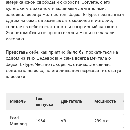
американской свободы и скорости. Corvette, с его
культовым дизайном и мощными двигателями,
завоевал сердца миллионов. Jaguar E-Type, признанный
одним из самых красивых автомобилей в истории,
сочетает в себе элегантность и спортивный характер.
Эти автомобили не просто ездили – они создавали
историю.
Представь себе, как приятно было бы прокатиться на
одном из этих шедевров! Я сама всегда мечтала о
Jaguar E-Type. Честно говоря, их стоимость сейчас
довольно высока, но это лишь подтверждает их статус
классики.
Год
Модель
Двигатель
Мощность
Ос
выпуска
Си
Ford
1964
V8
289 л.с.
ам
Mustang
св