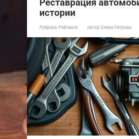
Реставрация автомоб
истории
Рубрика:
Рейтинги
Автор:
Елена Петрова