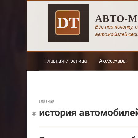
Перейти
к
АВТО-
контенту
Все про починку, 
автомобилей сво
Главная страница
Аксессуары
Главная
история автомобиле