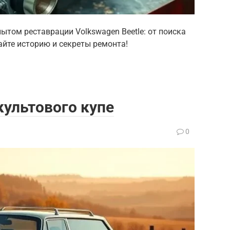
том реставрации Volkswagen Beetle: от поиска
айте историю и секреты ремонта!
культового купе
0