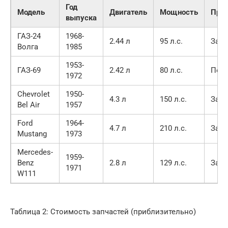
Год
Модель
Двигатель
Мощность
При
выпуска
ГАЗ-24
1968-
2.44 л
95 л.с.
Зад
Волга
1985
1953-
ГАЗ-69
2.42 л
80 л.с.
Пол
1972
Chevrolet
1950-
4.3 л
150 л.с.
Зад
Bel Air
1957
Ford
1964-
4.7 л
210 л.с.
Зад
Mustang
1973
Mercedes-
1959-
Benz
2.8 л
129 л.с.
Зад
1971
W111
Таблица 2: Стоимость запчастей (приблизительно)