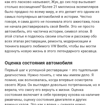
как его ласково называют, Жук, до сих пор вызывает
столько восхищения? Более 21 миллиона экземпляров
было продано по всему миру, и это делает его одним из
самых популярных автомобилей в истории. Честно
говоря, я сама долго не понимала этого ажиотажа, пока
не начала реставрировать свой Beetle. Это не просто
автомобиль, это частичка истории, символ эпохи. В
этой статье я поделюсь своим опытом и расскажу обо
всех этапах реставрации, ремонта, модернизации и
тюнинга вашего любимого VW Beetle, чтобы вы могли
вдохнуть новую жизнь в этого легендарного красавца.
Оценка состояния автомобиля
Первый шаг к успешной реставрации – это тщательная
диагностика. Нужно понять, с чем мы имеем дело. Я
помню, как волновалась, когда впервые осмотрела
своего Жука. Он выглядел довольно потрепанным, но я
верила, что смогу его вернуть к жизни. Оценка
состояния включает в себя проверку кузова на наличие
ржавчины, оценку состояния двигателя и других
важных узлов. Это как у врача – сначала нужно