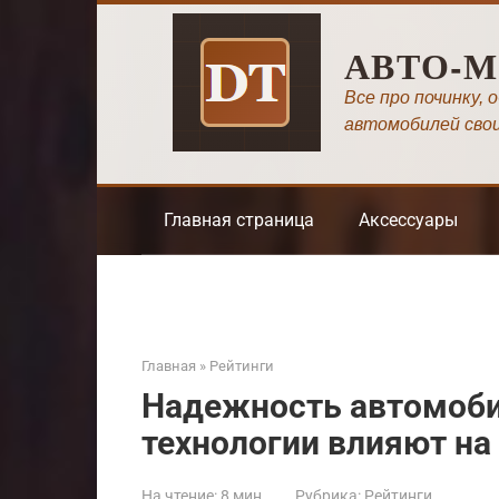
Перейти
к
АВТО-
контенту
Все про починку, 
автомобилей сво
Главная страница
Аксессуары
Главная
»
Рейтинги
Надежность автомоби
технологии влияют на
На чтение:
8 мин
Рубрика:
Рейтинги