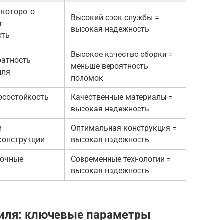
 которого
Высокий срок службы =
т
высокая надежность
сть
Высокое качество сборки =
ратность
меньше вероятность
иля
поломок
осостойкость
Качественные материалы =
высокая надежность
и
Оптимальная конструкция =
конструкции
высокая надежность
точные
Современные технологии =
высокая надежность
иля: ключевые параметры