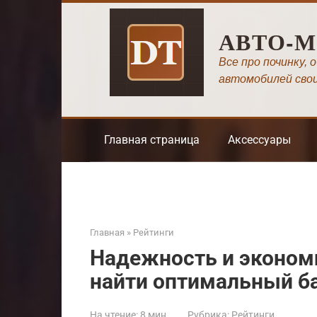
Перейти
к
АВТО-
контенту
Все про починку, 
автомобилей сво
Главная страница
Аксессуары
Главная
»
Рейтинги
Надежность и эконом
найти оптимальный б
На чтение:
8 мин
Рубрика:
Рейтинги