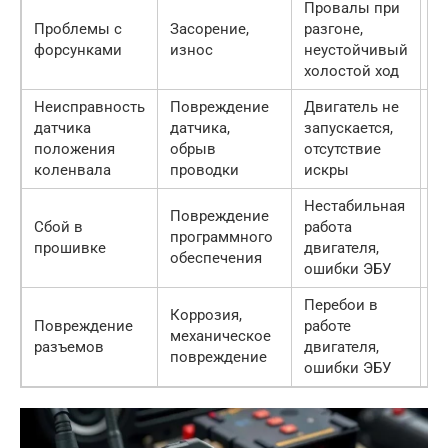
Провалы при
Проблемы с
Засорение,
разгоне,
2
форсунками
износ
неустойчивый
ру
холостой ход
Неисправность
Повреждение
Двигатель не
датчика
датчика,
запускается,
1
положения
обрыв
отсутствие
ру
коленвала
проводки
искры
Нестабильная
Повреждение
Сбой в
работа
2
программного
прошивке
двигателя,
ру
обеспечения
ошибки ЭБУ
Перебои в
Коррозия,
Повреждение
работе
5
механическое
разъемов
двигателя,
ру
повреждение
ошибки ЭБУ