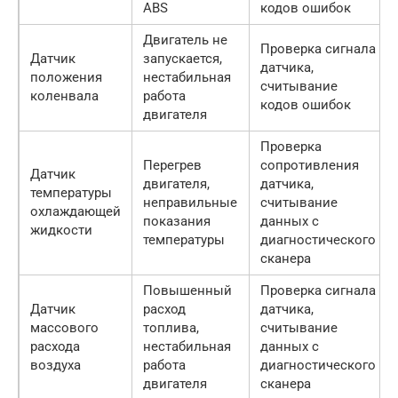
ABS
кодов ошибок
Двигатель не
Проверка сигнала
Датчик
запускается,
датчика,
положения
нестабильная
считывание
коленвала
работа
кодов ошибок
двигателя
Проверка
Перегрев
сопротивления
Датчик
двигателя,
датчика,
температуры
неправильные
считывание
охлаждающей
показания
данных с
жидкости
температуры
диагностического
сканера
Повышенный
Проверка сигнала
Датчик
расход
датчика,
массового
топлива,
считывание
расхода
нестабильная
данных с
воздуха
работа
диагностического
двигателя
сканера