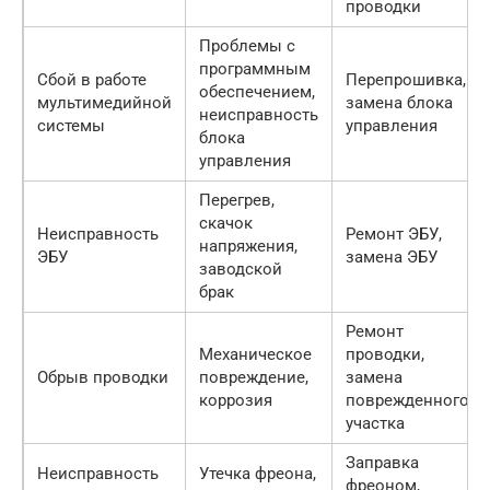
проводки
Проблемы с
программным
Сбой в работе
Перепрошивка,
обеспечением,
мультимедийной
замена блока
неисправность
системы
управления
блока
управления
Перегрев,
скачок
Неисправность
Ремонт ЭБУ,
напряжения,
ЭБУ
замена ЭБУ
заводской
брак
Ремонт
Механическое
проводки,
Обрыв проводки
повреждение,
замена
коррозия
поврежденного
участка
Заправка
Неисправность
Утечка фреона,
фреоном,