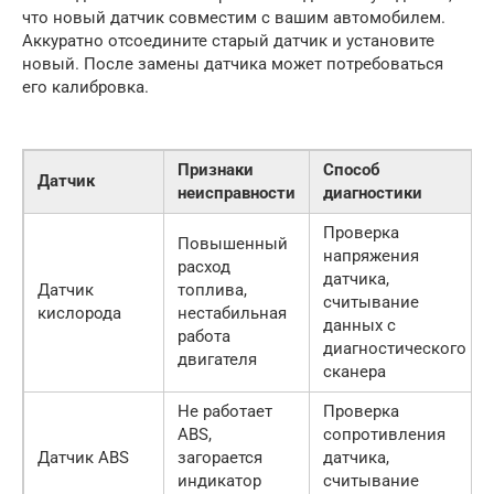
что новый датчик совместим с вашим автомобилем.
Аккуратно отсоедините старый датчик и установите
новый. После замены датчика может потребоваться
его калибровка.
Признаки
Способ
Датчик
неисправности
диагностики
Проверка
Повышенный
напряжения
расход
датчика,
Датчик
топлива,
считывание
кислорода
нестабильная
данных с
работа
диагностического
двигателя
сканера
Не работает
Проверка
ABS,
сопротивления
Датчик ABS
загорается
датчика,
индикатор
считывание