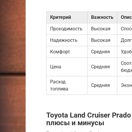
Критерий
Важность
Опис
Проходимость
Высокая
Спос
Надежность
Высокая
Долг
Комфорт
Средняя
Удоб
Соот
Цена
Средняя
бюдж
Расход
Средняя
Экон
топлива
Toyota Land Cruiser Prad
плюсы и минусы