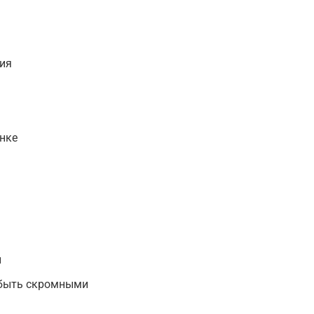
ия
нке
н
 быть скромными