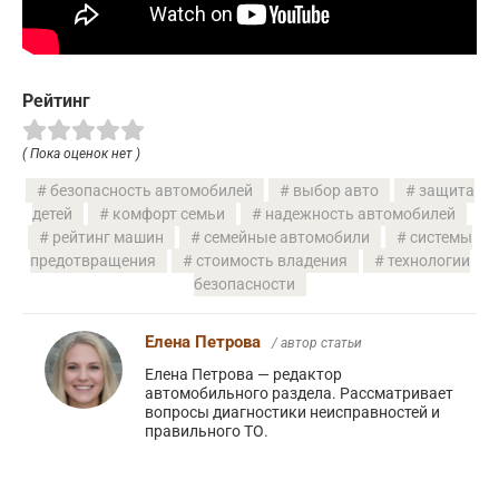
Рейтинг
( Пока оценок нет )
безопасность автомобилей
выбор авто
защита
детей
комфорт семьи
надежность автомобилей
рейтинг машин
семейные автомобили
системы
предотвращения
стоимость владения
технологии
безопасности
Елена Петрова
/ автор статьи
Елена Петрова — редактор
автомобильного раздела. Рассматривает
вопросы диагностики неисправностей и
правильного ТО.