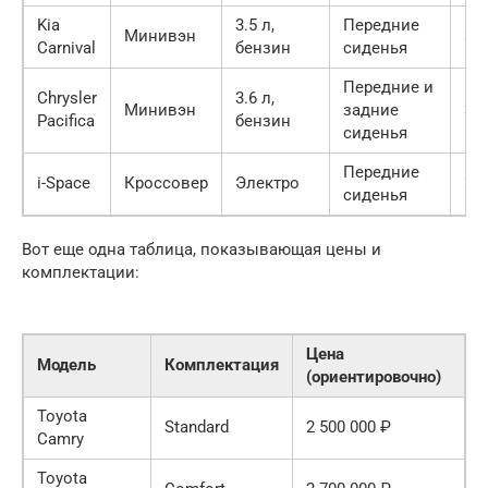
Kia
3.5 л,
Передние
Минивэн
3 2
Carnival
бензин
сиденья
Передние и
Chrysler
3.6 л,
Минивэн
задние
3 8
Pacifica
бензин
сиденья
Передние
i-Space
Кроссовер
Электро
2 8
сиденья
Вот еще одна таблица, показывающая цены и
комплектации:
Цена
Модель
Комплектация
(ориентировочно)
Toyota
Standard
2 500 000 ₽
Camry
Toyota