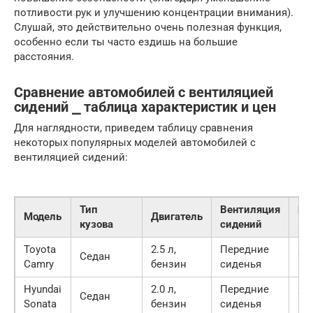
потливости рук и улучшению концентрации внимания).
Слушай, это действительно очень полезная функция,
особенно если ты часто ездишь на большие
расстояния.
Сравнение автомобилей с вентиляцией
сидений ⎯ таблица характеристик и цен
Для наглядности, приведем таблицу сравнения
некоторых популярных моделей автомобилей с
вентиляцией сидений:
Тип
Вентиляция
Це
Модель
Двигатель
кузова
сидений
(о
Toyota
2.5 л,
Передние
Седан
2 5
Camry
бензин
сиденья
Hyundai
2.0 л,
Передние
Седан
2 3
Sonata
бензин
сиденья