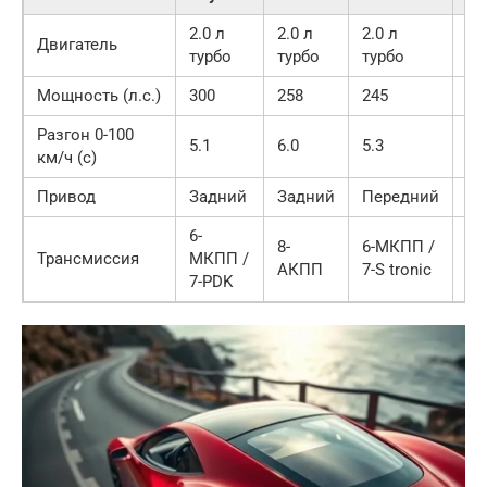
2.0 л
2.0 л
2.0 л
2.
Двигатель
турбо
турбо
турбо
ту
Мощность (л.с.)
300
258
245
24
Разгон 0-100
5.1
6.0
5.3
5.
км/ч (с)
Привод
Задний
Задний
Передний
За
6-
8-
6-МКПП /
9-
Трансмиссия
МКПП /
АКПП
7-S tronic
TR
7-PDK