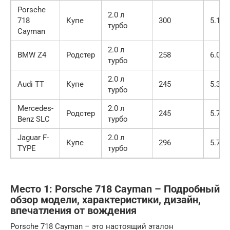
Porsche
2.0 л
718
Купе
300
5.1
турбо
Cayman
2.0 л
BMW Z4
Родстер
258
6.0
турбо
2.0 л
Audi TT
Купе
245
5.3
турбо
Mercedes-
2.0 л
Родстер
245
5.7
Benz SLC
турбо
Jaguar F-
2.0 л
Купе
296
5.7
TYPE
турбо
Место 1: Porsche 718 Cayman – Подробный
обзор модели, характеристики, дизайн,
впечатления от вождения
Porsche 718 Cayman – это настоящий эталон