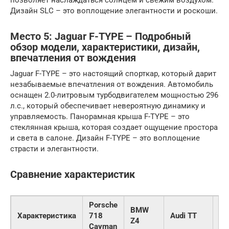
позволяет наслаждаться солнцем и свежим воздухом.
Дизайн SLC – это воплощение элегантности и роскоши.
Место 5: Jaguar F-TYPE – Подробный
обзор модели, характеристики, дизайн,
впечатления от вождения
Jaguar F-TYPE – это настоящий спорткар, который дарит
незабываемые впечатления от вождения. Автомобиль
оснащен 2.0-литровым турбодвигателем мощностью 296
л.с., который обеспечивает невероятную динамику и
управляемость. Панорамная крыша F-TYPE – это
стеклянная крыша, которая создает ощущение простора
и света в салоне. Дизайн F-TYPE – это воплощение
страсти и элегантности.
Сравнение характеристик
Porsche
BMW
Me
Характеристика
718
Audi TT
Z4
Be
Cayman